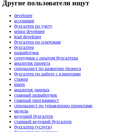
Другие пользователи ищут
developer
accountant
бухгалтер по учету
senior developer
lead developer
бухгалтер по платежам
бухгалтер
разработчик
сотрудник с опытом бухгалтера
аналитик проекта
специалист по развитию бизнеса
бухгалтер по работе с клиентами
стажер
intern
аналитик данных
главный разработчик
главный программист
специалист по управлению проектами
модель
ведущий бухгалтер
старший ведущий бухгалтер
бухгалтер (услуги)