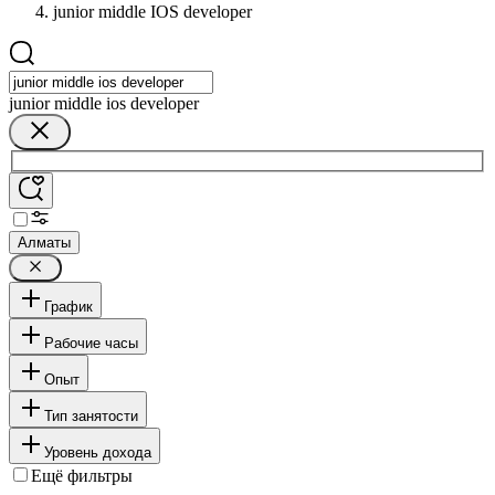
junior middle IOS developer
junior middle ios developer
Алматы
График
Рабочие часы
Опыт
Тип занятости
Уровень дохода
Ещё фильтры