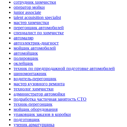
сотрудник химчистки
оператор мойки
junior associate
talent acquisition specialist
мастер химчистки
перегонщик автомобилей
специалист по химчистке
автомаляр
автоэлектрик-диагност
мойщик автомобилей
автомойщик
полировщик
оклейщик
техник по предпродажной подготовке автомобилей
шиномонтажник
водитель-перегонщик
мастер кузовного ремонта
технолог химчистки
администратор автомойки
подработка частичная занятость СТО
техник-перегонщик
мойщик оборудования
упаковщик заказов в коробки
подготовщик
ученик арматурщика