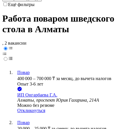
Ещё фильтры
Работа поваром шведского
стола в Алматы
, 2 вакансии
Повар
400 000
–
700 000
₸
за месяц,
до вычета налогов
Опыт 3-6 лет
ИП
Онгарбаева Г.А.
Алматы, проспект Юрия Гагарина, 214А
Можно без резюме
Откликнуться
Повар
20 000
–
25 000
₸
за смену,
до вычета налогов