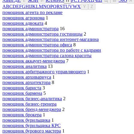
А
Б
В
Г
Д
Е
Ж
З
И
К
Л
М
Н
О
Р
С
Т
У
Ф
Х
Ц
Ч
Ш
Э
Ю
Ё
Й
П
Щ
Ы
Я
A
B
C
D
E
F
G
H
I
J
K
L
M
N
O
P
Q
R
S
T
U
V
W
X
Y
Z
помощник агента по рекламе
помощник агронома
1
помощник адвоката
4
помощник администратора
16
помощник администратора гостиницы
2
помощник администратора интернет-магазина
помощник администратора офиса
8
помощник администратора по работе с кадрами
помощник администратора салона красоты
помощник аккаунт-менеджера
7
помощник аналитика
13
помощник арбитражного управляющего
1
помощник архивариуса
1
помощник архитектора
8
помощник бариста
3
помощник бармена
5
помощник бизнес-аналитика
2
помощник бизнес-тренера
помощник бренд-менеджера
2
помощник брокера
1
помощник бурильщика
1
помощник бурильщика КРС
помощник бурового мастера
1