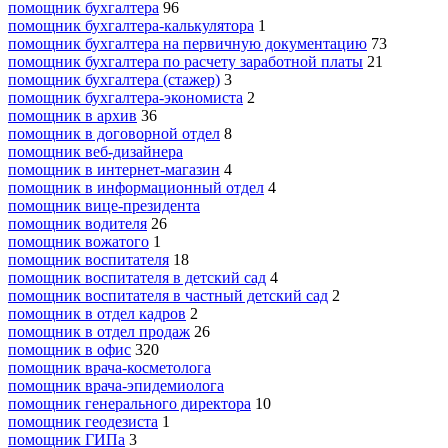
помощник бухгалтера
96
помощник бухгалтера-калькулятора
1
помощник бухгалтера на первичную документацию
73
помощник бухгалтера по расчету заработной платы
21
помощник бухгалтера (стажер)
3
помощник бухгалтера-экономиста
2
помощник в архив
36
помощник в договорной отдел
8
помощник веб-дизайнера
помощник в интернет-магазин
4
помощник в информационный отдел
4
помощник вице-президента
помощник водителя
26
помощник вожатого
1
помощник воспитателя
18
помощник воспитателя в детский сад
4
помощник воспитателя в частный детский сад
2
помощник в отдел кадров
2
помощник в отдел продаж
26
помощник в офис
320
помощник врача-косметолога
помощник врача-эпидемиолога
помощник генерального директора
10
помощник геодезиста
1
помощник ГИПа
3