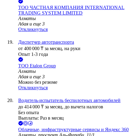
ТОО
ЧАСТНАЯ КОМПАНИЯ INTERNATIONAL
TRADING SYSTEM LIMITED
Алматы
Абая
и еще
3
Откликнуться
Диспетчер автотранспорта
от
400 000
₸
за месяц,
на руки
Опыт 1-3 года
ТОО
Etalon Group
Алматы
Абая
и еще
3
Можно без резюме
Откликнуться
Водитель-испытатель беспилотных автомобилей
до
414 000
₸
за месяц,
до вычета налогов
Без опыта
Выплаты: Раз в месяц
Облачные, инфраструктурные сервисы и Яндекс 360
Алматы, проспект Аль-Фараби, 11/1