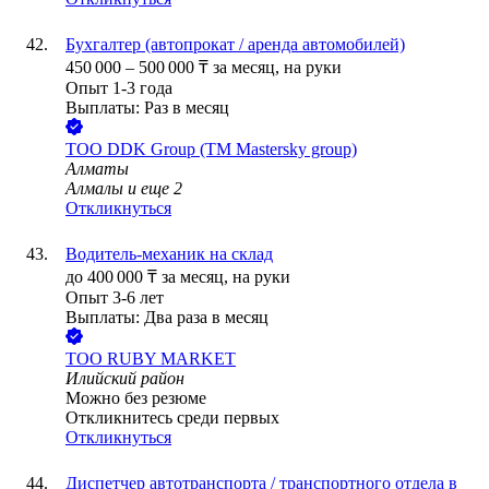
Бухгалтер (автопрокат / аренда автомобилей)
450 000
–
500 000
₸
за месяц,
на руки
Опыт 1-3 года
Выплаты: Раз в месяц
ТОО
DDK Group (TM Mastersky group)
Алматы
Алмалы
и еще
2
Откликнуться
Водитель-механик на склад
до
400 000
₸
за месяц,
на руки
Опыт 3-6 лет
Выплаты: Два раза в месяц
ТОО
RUBY MARKET
Илийский район
Можно без резюме
Откликнитесь среди первых
Откликнуться
Диспетчер автотранспорта / транспортного отдела в