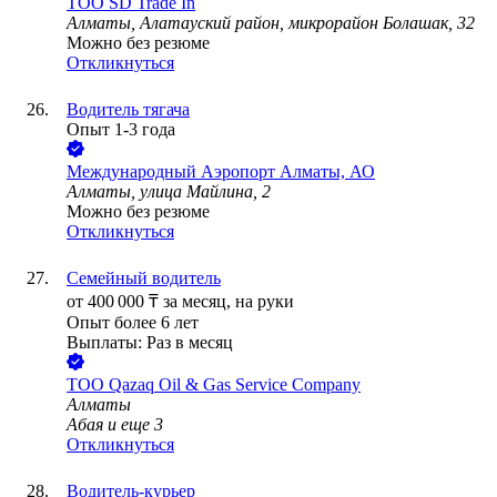
ТОО
SD Trade In
Алматы, Алатауский район, микрорайон Болашак, 32
Можно без резюме
Откликнуться
Водитель тягача
Опыт 1-3 года
Международный Аэропорт Алматы, АО
Алматы, улица Майлина, 2
Можно без резюме
Откликнуться
Семейный водитель
от
400 000
₸
за месяц,
на руки
Опыт более 6 лет
Выплаты: Раз в месяц
ТОО
Qazaq Oil & Gas Service Company
Алматы
Абая
и еще
3
Откликнуться
Водитель-курьер