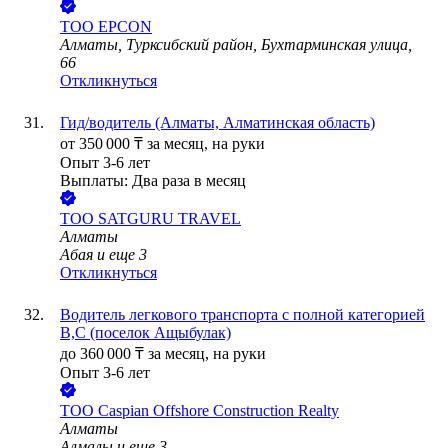
ТОО
EPCON
Алматы, Турксибский район, Бухтарминская улица,
66
Откликнуться
Гид/водитель (Алматы, Алматинская область)
от
350 000
₸
за месяц,
на руки
Опыт 3-6 лет
Выплаты: Два раза в месяц
ТОО
SATGURU TRAVEL
Алматы
Абая
и еще
3
Откликнуться
Водитель легкового транспорта с полной категорией
В,С (поселок Ащыбулак)
до
360 000
₸
за месяц,
на руки
Опыт 3-6 лет
ТОО
Caspian Offshore Construction Realty
Алматы
Алмалы
и еще
3