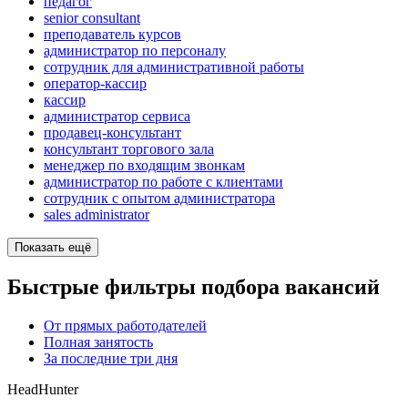
педагог
senior consultant
преподаватель курсов
администратор по персоналу
сотрудник для административной работы
оператор-кассир
кассир
администратор сервиса
продавец-консультант
консультант торгового зала
менеджер по входящим звонкам
администратор по работе с клиентами
сотрудник с опытом администратора
sales administrator
Показать ещё
Быстрые фильтры подбора вакансий
От прямых работодателей
Полная занятость
За последние три дня
HeadHunter