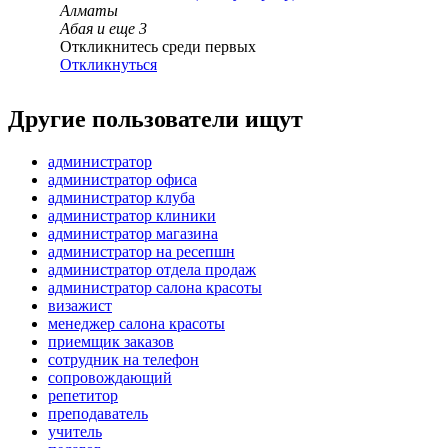
Алматы
Абая
и еще
3
Откликнитесь среди первых
Откликнуться
Другие пользователи ищут
администратор
администратор офиса
администратор клуба
администратор клиники
администратор магазина
администратор на ресепшн
администратор отдела продаж
администратор салона красоты
визажист
менеджер салона красоты
приемщик заказов
сотрудник на телефон
сопровождающий
репетитор
преподаватель
учитель