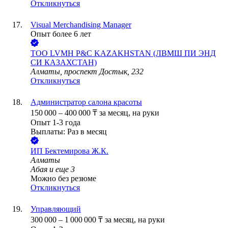
Откликнуться
Visual Merchandising Manager
Опыт более 6 лет
ТОО
LVMН P&C KAZAKHSTAN (ЛВМШ ПИ ЭНД
СИ КАЗАХСТАН)
Алматы, проспект Достык, 232
Откликнуться
Администратор салона красоты
150 000
–
400 000
₸
за месяц,
на руки
Опыт 1-3 года
Выплаты: Раз в месяц
ИП
Бектемирова Ж.К.
Алматы
Абая
и еще
3
Можно без резюме
Откликнуться
Управляющий
300 000
–
1 000 000
₸
за месяц,
на руки