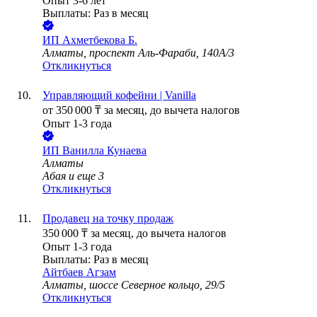
Опыт 3-6 лет
Выплаты: Раз в месяц
ИП
Ахметбекова Б.
Алматы, проспект Аль-Фараби, 140А/3
Откликнуться
Управляющий кофейни | Vanilla
от
350 000
₸
за месяц,
до вычета налогов
Опыт 1-3 года
ИП
Ванилла Кунаева
Алматы
Абая
и еще
3
Откликнуться
Продавец на точку продаж
350 000
₸
за месяц,
до вычета налогов
Опыт 1-3 года
Выплаты: Раз в месяц
Айтбаев Агзам
Алматы, шоссе Северное кольцо, 29/5
Откликнуться