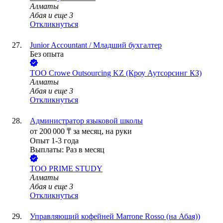
Алматы
Абая
и еще
3
Откликнуться
Junior Accountant / Младший бухгалтер
Без опыта
ТОО
Crowe Outsourcing KZ (Кроу Аутсорсинг КЗ)
Алматы
Абая
и еще
3
Откликнуться
Администратор языковой школы
от
200 000
₸
за месяц,
на руки
Опыт 1-3 года
Выплаты: Раз в месяц
ТОО
PRIME STUDY
Алматы
Абая
и еще
3
Откликнуться
Управляющий кофейней Marrone Rosso (на Абая))