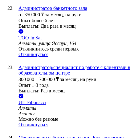
Администратор банкетного зала
от
350 000
₸
за месяц,
на руки
Опыт более 6 лет
Выплаты: Два раза в месяц
ТОО
ImSal
Алматы, улица Яссауи, 164
Откликнитесь среди первых
Откликнуться
Администратор/специалист по работе с клиентами в
образовательном центре
300 000
–
700 000
₸
за месяц,
на руки
Опыт 1-3 года
Выплаты: Раз в месяц
ИП
Fibonacci
Алматы
Алатау
Можно без резюме
Откликнуться
Менеджер по работе с клиентами | Бухгалтерские