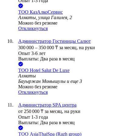
Опыт 1-3 года
ТОО
КазАлкоСервис
Алматы, улица Галилея, 2
Можно без резюме
Откликнуться
Администратор Гостиницы Салют
300 000
–
350 000
₸
за месяц,
на руки
Опыт 3-6 лет
Выплаты: Два раза в месяц
ТОО
Hotel Salut De Luxe
Алматы
Бауыржан Момышулы
и еще
3
Можно без резюме
Откликнуться
Администратор SPA центра
от
250 000
₸
за месяц,
на руки
Опыт 1-3 года
Выплаты: Два раза в месяц
ТОО
AsiaThaiSpa (Razh group)