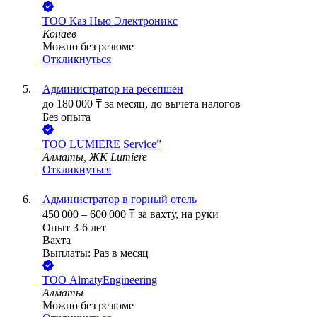
ТОО
Каз Нью Электроникс
Конаев
Можно без резюме
Откликнуться
Администратор на ресепшен
до
180 000
₸
за месяц,
до вычета налогов
Без опыта
ТОО
LUMIERE Service”
Алматы, ЖК Lumiere
Откликнуться
Администратор в горный отель
450 000
–
600 000
₸
за вахту,
на руки
Опыт 3-6 лет
Вахта
Выплаты: Раз в месяц
ТОО
AlmatyEngineering
Алматы
Можно без резюме