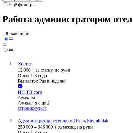
Ещё фильтры
Работа администратором оте
, 30 вакансий
Хостес
12 000
₸
за смену,
на руки
Опыт 1-3 года
Выплаты: Раз в неделю
ИП
TB corp
Алматы
Алмалы
и еще
2
Откликнуться
Администратор ресепшн в Отель Shymbulak
250 000
–
346 000
₸
за месяц,
на руки
Опыт 1-3 года