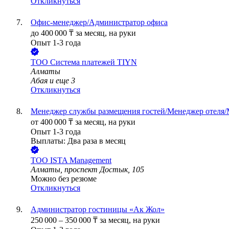
Откликнуться
Офис-менеджер/Администратор офиса
до
400 000
₸
за месяц,
на руки
Опыт 1-3 года
ТОО
Система платежей TIYN
Алматы
Абая
и еще
3
Откликнуться
Менеджер службы размещения гостей/Менеджер отеля
от
400 000
₸
за месяц,
на руки
Опыт 1-3 года
Выплаты: Два раза в месяц
ТОО
ISTA Management
Алматы, проспект Достык, 105
Можно без резюме
Откликнуться
Администратор гостиницы «Ак Жол»
250 000
–
350 000
₸
за месяц,
на руки