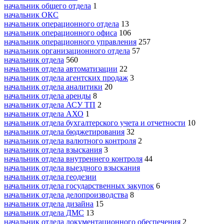
начальник общего отдела
1
начальник ОКС
начальник операционного отдела
13
начальник операционного офиса
106
начальник операционного управления
257
начальник организационного отдела
57
начальник отдела
560
начальник отдела автоматизации
22
начальник отдела агентских продаж
3
начальник отдела аналитики
20
начальник отдела аренды
8
начальник отдела АСУ ТП
2
начальник отдела АХО
1
начальник отдела бухгалтерского учета и отчетности
10
начальник отдела бюджетирования
32
начальник отдела валютного контроля
2
начальник отдела взыскания
3
начальник отдела внутреннего контроля
44
начальник отдела выездного взыскания
начальник отдела геодезии
начальник отдела государственных закупок
6
начальник отдела делопроизводства
8
начальник отдела дизайна
15
начальник отдела ДМС
13
начальник отдела документационного обеспечения
2