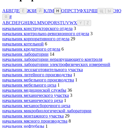
А
Б
В
Г
Д
Е
Ж
З
И
К
Л
М
О
П
Р
С
Т
У
Ф
Х
Ц
Ч
Ш
Э
Ю
Ё
Й
Н
Щ
Ы
#
Я
A
B
C
D
E
F
G
H
I
J
K
L
M
N
O
P
Q
R
S
T
U
V
W
X
Y
Z
начальник конструкторского отдела
3
начальник контрольно-ревизионного отдела
3
начальник корпоративного отдела
29
начальник котельной
6
начальник кредитного отдела
6
начальник лаборатории
14
начальник лаборатории неразрушающего контроля
начальник лаборатории электрофизических измерений
начальник лесозаготовительного участка
начальник литейного производства
1
начальник мебельного производства
1
начальник мебельного цеха
1
начальник медицинской службы
36
начальник механического участка
3
начальник механического цеха
1
начальник механосборочного цеха
начальник микробиологической лаборатории
начальник монтажного участка
29
начальник мясного производства
8
начальник нефтебазы
1